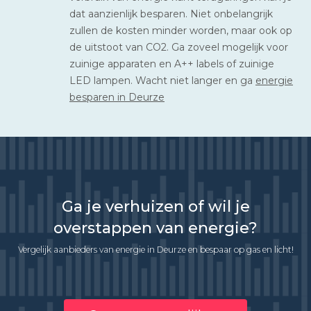
dat aanzienlijk besparen. Niet onbelangrijk
zullen de kosten minder worden, maar ook op
de uitstoot van CO2. Ga zoveel mogelijk voor
zuinige apparaten en A++ labels of zuinige
LED lampen. Wacht niet langer en ga
energie
besparen in Deurze
Ga je verhuizen of wil je
overstappen van energie?
Vergelijk aanbieders van energie in Deurze en bespaar op gas en licht!