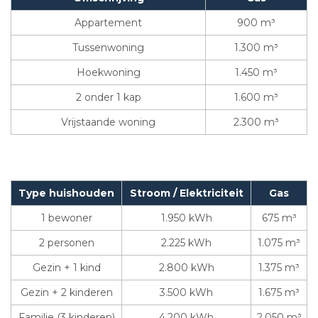
Appartement
900 m³
Tussenwoning
1.300 m³
Hoekwoning
1.450 m³
2 onder 1 kap
1.600 m³
Vrijstaande woning
2.300 m³
Type huishouden
Stroom / Elektriciteit
Gas
1 bewoner
1.950 kWh
675 m³
2 personen
2.225 kWh
1.075 m³
Gezin + 1 kind
2.800 kWh
1.375 m³
Gezin + 2 kinderen
3.500 kWh
1.675 m³
Familie (3 kinderen)
4.200 kWh
2.050 m³