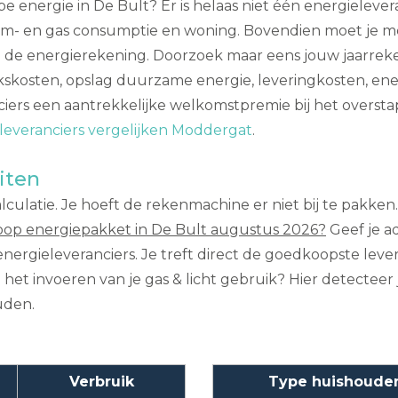
energie in De Bult? Er is helaas niet één energielevera
stroom- en gas consumptie en woning. Bovendien moet je
le de energierekening. Doorzoek maar eens jouw jaarrek
skosten, opslag duurzame energie, leveringkosten, energi
ciers een aantrekkelijke welkomstpremie bij het overst
leveranciers vergelijken Moddergat
.
iten
lculatie. Je hoeft de rekenmachine er niet bij te pakken.
op energiepakket in De Bult augustus 2026?
Geef je a
energieleveranciers. Je treft direct de goedkoopste lev
j het invoeren van je gas & licht gebruik? Hier detecte
uden.
Verbruik
Type huishoude