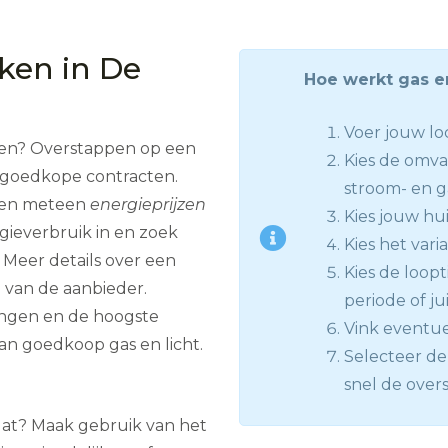
jken in De
Hoe werkt gas en
Voer jouw loc
even? Overstappen op een
Kies de omva
le goedkope contracten.
stroom- en g
men meteen
energieprijzen
Kies jouw hui
rgieverbruik in en zoek
Kies het vari
 Meer details over een
Kies de loopt
e van de aanbieder.
periode of jui
ingen en de hoogste
Vink eventue
an goedkoop gas en licht.
Selecteer de 
snel de overs
 dat? Maak gebruik van het