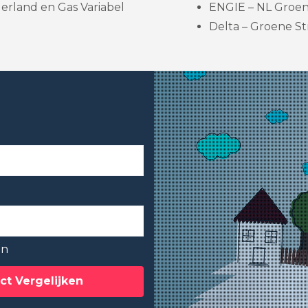
erland en Gas Variabel
ENGIE – NL Groene
Delta – Groene Str
en
ct Vergelijken