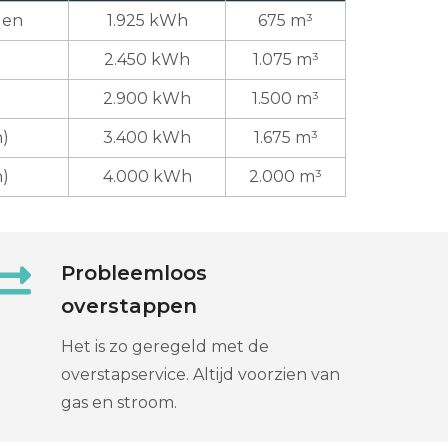
den
1.925 kWh
675 m³
2.450 kWh
1.075 m³
2.900 kWh
1.500 m³
n)
3.400 kWh
1.675 m³
n)
4.000 kWh
2.000 m³
Probleemloos
overstappen
Het is zo geregeld met de
overstapservice. Altijd voorzien van
gas en stroom.