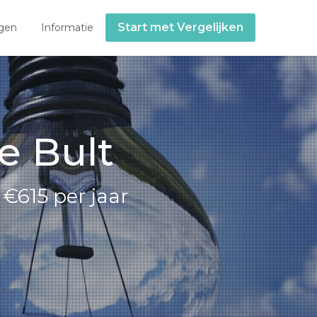
Start met Vergelijken
gen
Informatie
e Bult
€615 per jaar