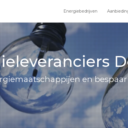
Energiebedrijven
Aanbiedin
ieleveranciers D
ergiemaatschappijen en bespaar 