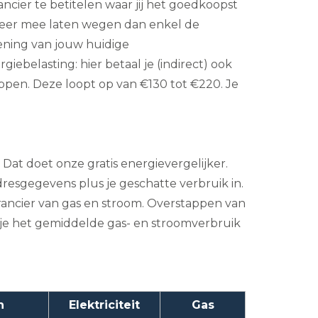
ncier te betitelen waar jij het goedkoopst
 meer mee laten wegen dan enkel de
ening van jouw huidige
ebelasting: hier betaal je (indirect) ook
appen. Deze loopt op van €130 tot €220. Je
 Dat doet onze gratis energievergelijker.
dresgegevens plus je geschatte verbruik in.
erancier van gas en stroom. Overstappen van
er je het gemiddelde gas- en stroomverbruik
n
Elektriciteit
Gas