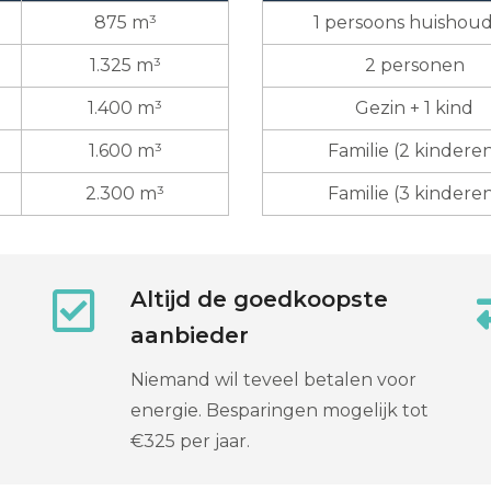
875 m³
1 persoons huishou
1.325 m³
2 personen
1.400 m³
Gezin + 1 kind
1.600 m³
Familie (2 kindere
2.300 m³
Familie (3 kindere
Altijd de goedkoopste
aanbieder
Niemand wil teveel betalen voor
energie. Besparingen mogelijk tot
€325 per jaar.