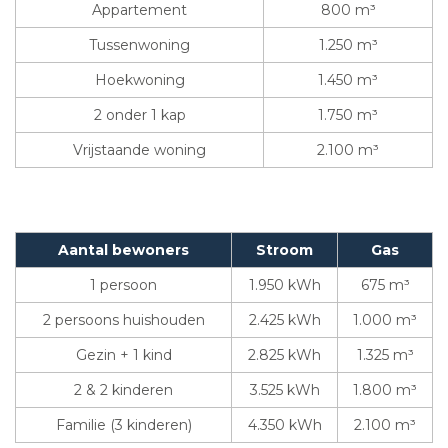
Appartement
800 m³
Tussenwoning
1.250 m³
Hoekwoning
1.450 m³
2 onder 1 kap
1.750 m³
Vrijstaande woning
2.100 m³
Aantal bewoners
Stroom
Gas
1 persoon
1.950 kWh
675 m³
2 persoons huishouden
2.425 kWh
1.000 m³
Gezin + 1 kind
2.825 kWh
1.325 m³
2 & 2 kinderen
3.525 kWh
1.800 m³
Familie (3 kinderen)
4.350 kWh
2.100 m³