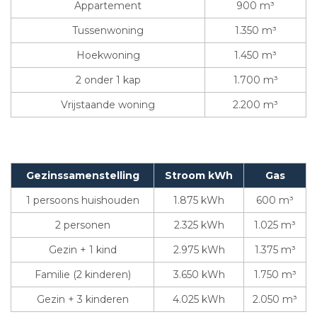
Appartement
900 m³
Tussenwoning
1.350 m³
Hoekwoning
1.450 m³
2 onder 1 kap
1.700 m³
Vrijstaande woning
2.200 m³
Gezinssamenstelling
Stroom kWh
Gas
1 persoons huishouden
1.875 kWh
600 m³
2 personen
2.325 kWh
1.025 m³
Gezin + 1 kind
2.975 kWh
1.375 m³
Familie (2 kinderen)
3.650 kWh
1.750 m³
Gezin + 3 kinderen
4.025 kWh
2.050 m³