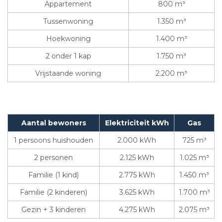
Appartement
800 m³
Tussenwoning
1.350 m³
Hoekwoning
1.400 m³
2 onder 1 kap
1.750 m³
Vrijstaande woning
2.200 m³
Aantal bewoners
Elektriciteit kWh
Gas
1 persoons huishouden
2.000 kWh
725 m³
2 personen
2.125 kWh
1.025 m³
Familie (1 kind)
2.775 kWh
1.450 m³
Familie (2 kinderen)
3.625 kWh
1.700 m³
Gezin + 3 kinderen
4.275 kWh
2.075 m³