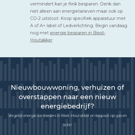
vermindert kan je flink besparen. Denk dan
niet alleen aan energietarieven maar ook op
CO-2 uitstoot. Koop specifiek apparatuur met
A of A+ label of Ledverlichting. Begin vandaag
nog met
energie besparen in Biest-
Houtakker
Nieuwbouwwoning, verhuizen of
overstappen naar een nieuw
energiebedrijf?
Vergelijk energie aanbieders in Biest-Houtakker en bespaar op gas en
licht!