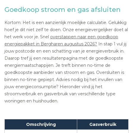
Goedkoop stroom en gas afsluiten
Kortom: Het is een aanzienlijk moeilijke calculatie. Gelukkig
hoef je dit niet zelf te doen. Onze energievergelijker doet al
het werk voor je. Snel
overstappen naar een goedkoop
energiepakket in Bergharen augustus 2026?
In stap 1 vul jij
jouw postcode en een schatting van je energieverbruik in.
Daarop tref jij een resultatenpagina met de goedkoopste
energiemaatschappijen. Je treft binnen no-time de
goedkoopste aanbieder van stroom en gas. Oversluiten is
binnen no-time gepiept. Advies nodig bij het invullen van
jouw energieconsumptie? Hieronder vind jij het
stroomverbruik en gasverbruik van verschillende type
woningen en huishouden.
Omschrijving
Gasverbruik