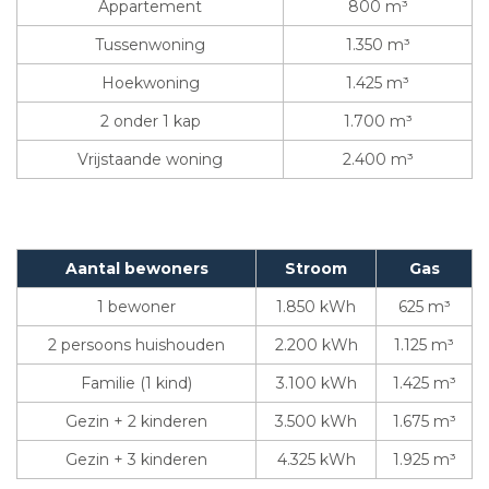
Appartement
800 m³
Tussenwoning
1.350 m³
Hoekwoning
1.425 m³
2 onder 1 kap
1.700 m³
Vrijstaande woning
2.400 m³
Aantal bewoners
Stroom
Gas
1 bewoner
1.850 kWh
625 m³
2 persoons huishouden
2.200 kWh
1.125 m³
Familie (1 kind)
3.100 kWh
1.425 m³
Gezin + 2 kinderen
3.500 kWh
1.675 m³
Gezin + 3 kinderen
4.325 kWh
1.925 m³