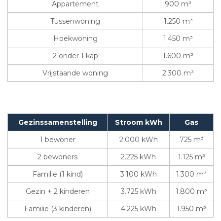
Appartement
900 m³
Tussenwoning
1.250 m³
Hoekwoning
1.450 m³
2 onder 1 kap
1.600 m³
Vrijstaande woning
2.300 m³
Gezinssamenstelling
Stroom kWh
Gas
1 bewoner
2.000 kWh
725 m³
2 bewoners
2.225 kWh
1.125 m³
Familie (1 kind)
3.100 kWh
1.300 m³
Gezin + 2 kinderen
3.725 kWh
1.800 m³
Familie (3 kinderen)
4.225 kWh
1.950 m³