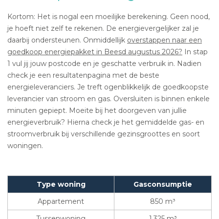
Kortom: Het is nogal een moeilijke berekening. Geen nood,
je hoeft niet zelf te rekenen. De energievergelijker zal je
daarbij ondersteunen. Onmiddellijk
overstappen naar een
goedkoop energiepakket in Beesd augustus 2026?
In stap
1 vul jij jouw postcode en je geschatte verbruik in. Nadien
check je een resultatenpagina met de beste
energieleveranciers. Je treft ogenblikkelijk de goedkoopste
leverancier van stroom en gas. Oversluiten is binnen enkele
minuten gepiept. Moeite bij het doorgeven van jullie
energieverbruik? Hierna check je het gemiddelde gas- en
stroomverbruik bij verschillende gezinsgroottes en soort
woningen.
Type woning
Gasconsumptie
Appartement
850 m³
Tussenwoning
1.325 m³