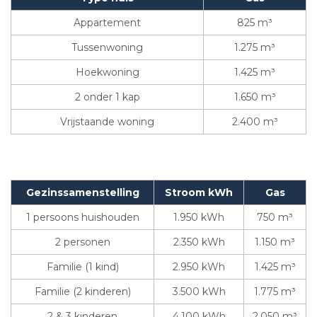
Appartement
825 m³
Tussenwoning
1.275 m³
Hoekwoning
1.425 m³
2 onder 1 kap
1.650 m³
Vrijstaande woning
2.400 m³
Gezinssamenstelling
Stroom kWh
Gas
1 persoons huishouden
1.950 kWh
750 m³
2 personen
2.350 kWh
1.150 m³
Familie (1 kind)
2.950 kWh
1.425 m³
Familie (2 kinderen)
3.500 kWh
1.775 m³
2 & 3 kinderen
4.100 kWh
2.050 m³