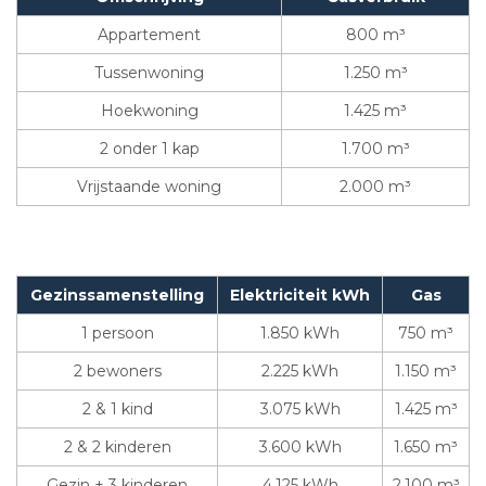
Appartement
800 m³
Tussenwoning
1.250 m³
Hoekwoning
1.425 m³
2 onder 1 kap
1.700 m³
Vrijstaande woning
2.000 m³
Gezinssamenstelling
Elektriciteit kWh
Gas
1 persoon
1.850 kWh
750 m³
2 bewoners
2.225 kWh
1.150 m³
2 & 1 kind
3.075 kWh
1.425 m³
2 & 2 kinderen
3.600 kWh
1.650 m³
Gezin + 3 kinderen
4.125 kWh
2.100 m³