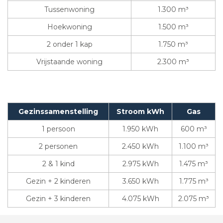
Tussenwoning
1.300 m³
Hoekwoning
1.500 m³
2 onder 1 kap
1.750 m³
Vrijstaande woning
2.300 m³
Gezinssamenstelling
Stroom kWh
Gas
1 persoon
1.950 kWh
600 m³
2 personen
2.450 kWh
1.100 m³
2 & 1 kind
2.975 kWh
1.475 m³
Gezin + 2 kinderen
3.650 kWh
1.775 m³
Gezin + 3 kinderen
4.075 kWh
2.075 m³