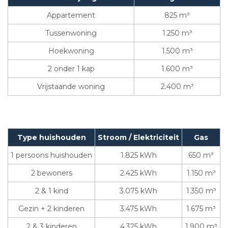
Appartement
825 m³
Tussenwoning
1.250 m³
Hoekwoning
1.500 m³
2 onder 1 kap
1.600 m³
Vrijstaande woning
2.400 m³
Type huishouden
Stroom / Elektriciteit
Gas
1 persoons huishouden
1.825 kWh
650 m³
2 bewoners
2.425 kWh
1.150 m³
2 & 1 kind
3.075 kWh
1.350 m³
Gezin + 2 kinderen
3.475 kWh
1.675 m³
2 & 3 kinderen
4.325 kWh
1.900 m³