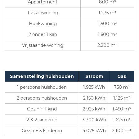
Appartement
800 m³
Tussenwoning
1.275 m³
Hoekwoning
1.500 m³
2 onder 1 kap
1.600 m³
Vrijstaande woning
2.200 m³
Samenstelling huishouden
Stroom
Gas
1 persoons huishouden
1.925 kWh
750 m³
2 persoons huishouden
2.150 kWh
1.125 m³
Gezin + 1 kind
2.925 kWh
1.450 m³
2 & 2 kinderen
3.700 kWh
1.625 m³
Gezin + 3 kinderen
4.075 kWh
2.100 m³