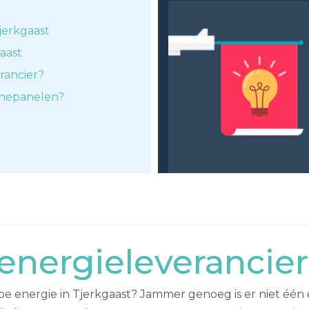
jerkgaast
gaast
rancier?
nnepanelen?
nergieleverancier
energie in Tjerkgaast? Jammer genoeg is er niet één en