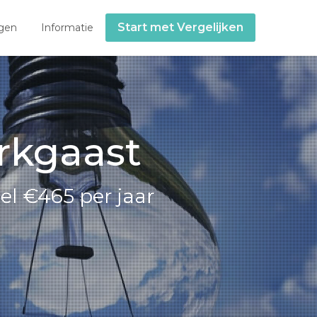
Start met Vergelijken
gen
Informatie
erkgaast
el €465 per jaar