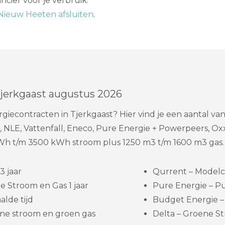
cier voor je verbruik.
Nieuw Heeten afsluiten
.
Tjerkgaast augustus 2026
iecontracten in Tjerkgaast? Hier vind je een aantal v
 NLE, Vattenfall, Eneco, Pure Energie + Powerpeers, Ox
Wh t/m 3500 kWh stroom plus 1250 m3 t/m 1600 m3 gas.
3 jaar
Qurrent – Modelc
e Stroom en Gas 1 jaar
Pure Energie – Pu
lde tijd
Budget Energie – 
ne stroom en groen gas
Delta – Groene Str