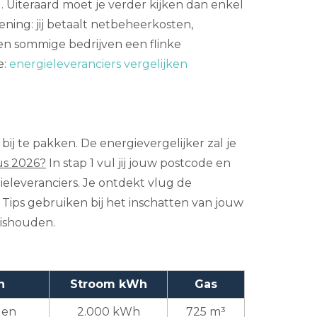
. Uiteraard moet je verder kijken dan enkel
ning: jij betaalt netbeheerkosten,
nen sommige bedrijven een flinke
e:
energieleveranciers vergelijken
bij te pakken. De energievergelijker zal je
us 2026?
In stap 1 vul jij jouw postcode en
ieleveranciers. Je ontdekt vlug de
 Tips gebruiken bij het inschatten van jouw
uishouden.
n
Stroom kWh
Gas
den
2.000 kWh
725 m³