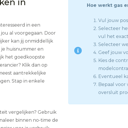
jken in
Hoe werkt gas en
Vul jouw pos
nteresseerd in een
Selecteer he
 jou al voorgegaan. Door
vul het exact
ker kan jij onmiddellijk
Selecteer we
f je huisnummer en
Geef jouw voo
lijk het goedkoopste
Kies de contra
rancier? Klik dan op
modelcontract
meest aantrekkelijke
Eventueel ka
gen. Stap in enkele
Bepaal voor 
oversluit pr
iteit vergelijken? Gebruik
gnaleer binnen no-time de