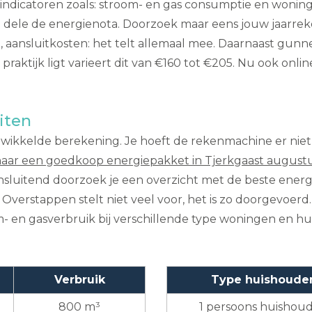
n indicatoren zoals: stroom- en gas consumptie en woning
n dele de energienota. Doorzoek maar eens jouw jaarreke
t, aansluitkosten: het telt allemaal mee. Daarnaast gun
raktijk ligt varieert dit van €160 tot €205. Nu ook onlin
iten
gewikkelde berekening. Je hoeft de rekenmachine er niet 
aar een goedkoop energiepakket in Tjerkgaast august
ansluitend doorzoek je een overzicht met de beste energ
verstappen stelt niet veel voor, het is zo doorgevoerd.
m- en gasverbruik bij verschillende type woningen en h
Verbruik
Type huishoude
800 m³
1 persoons huishou