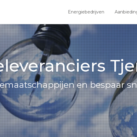
Energiebedrijven
Aanbiedin
leveranciers Tj
iemaatschappijen en bespaar sn