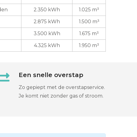
den
2.350 kWh
1.025 m³
2.875 kWh
1.500 m³
3.500 kWh
1.675 m³
4.325 kWh
1.950 m³
Een snelle overstap
Zo gepiept met de overstapservice.
Je komt niet zonder gas of stroom.