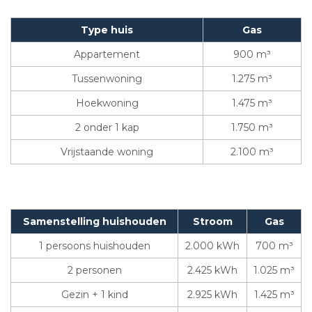
Type huis
Gas
Appartement
900 m³
Tussenwoning
1.275 m³
Hoekwoning
1.475 m³
2 onder 1 kap
1.750 m³
Vrijstaande woning
2.100 m³
Samenstelling huishouden
Stroom
Gas
1 persoons huishouden
2.000 kWh
700 m³
2 personen
2.425 kWh
1.025 m³
Gezin + 1 kind
2.925 kWh
1.425 m³