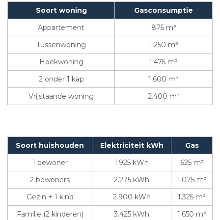
Soort woning
Gasconsumptie
Appartement
875 m³
Tussenwoning
1.250 m³
Hoekwoning
1.475 m³
2 onder 1 kap
1.600 m³
Vrijstaande woning
2.400 m³
Soort huishouden
Elektriciteit kWh
Gas
1 bewoner
1.925 kWh
625 m³
2 bewoners
2.275 kWh
1.075 m³
Gezin + 1 kind
2.900 kWh
1.325 m³
Familie (2 kinderen)
3.425 kWh
1.650 m³