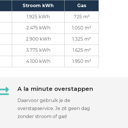
Stroom kWh
Gas
1.925 kWh
725 m³
2.475 kWh
1.050 m³
2.900 kWh
1.325 m³
3.775 kWh
1.625 m³
4.100 kWh
1.950 m³
A la minute overstappen
Daarvoor gebruik je de
overstapservice. Je zit geen dag
zonder stroom of gas!