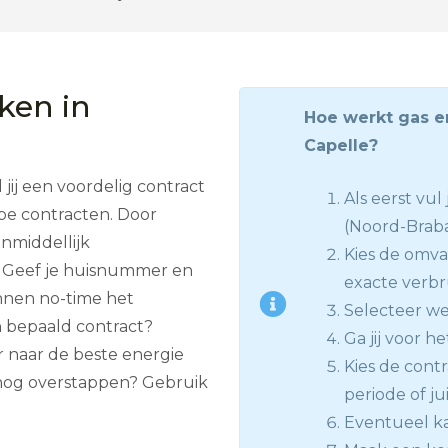
jken in
Hoe werkt gas e
Capelle?
ij een voordelig contract
Als eerst vu
ope contracten. Door
(Noord-Brab
nmiddellijk
Kies de omva
. Geef je huisnummer en
exacte verbru
innen no-time het
Selecteer we
n bepaald contract?
Ga jij voor he
 naar de beste energie
Kies de contr
 nog overstappen? Gebruik
periode of jui
Eventueel ka