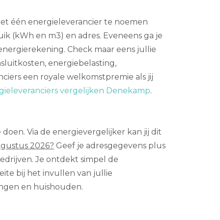
iet één energieleverancier te noemen
bruik (kWh en m3) en adres. Eveneens ga je
 energierekening. Check maar eens jullie
luitkosten, energiebelasting,
nciers een royale welkomstpremie als jij
gieleveranciers vergelijken Denekamp
.
doen. Via de energievergelijker kan jij dit
ugustus 2026?
Geef je adresgegevens plus
edrijven. Je ontdekt simpel de
te bij het invullen van jullie
ningen en huishouden.