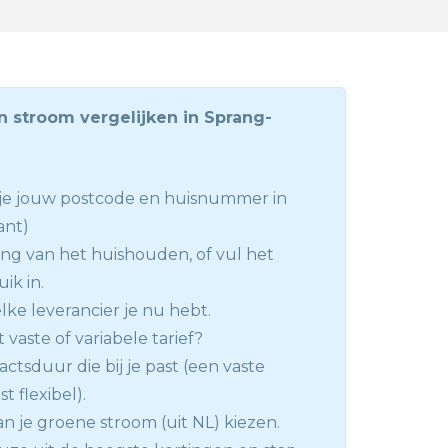
n stroom vergelijken in Sprang-
l je jouw postcode en huisnummer in
ant)
ng van het huishouden, of vul het
ik in.
lke leverancier je nu hebt.
t vaste of variabele tarief?
actsduur die bij je past (een vaste
st flexibel).
n je groene stroom (uit NL) kiezen.