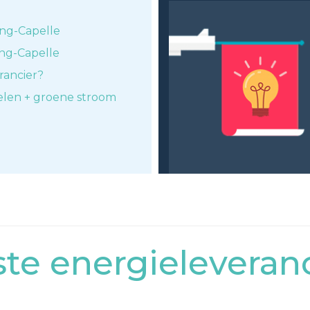
ang-Capelle
ang-Capelle
rancier?
elen + groene stroom
e energieleveranc