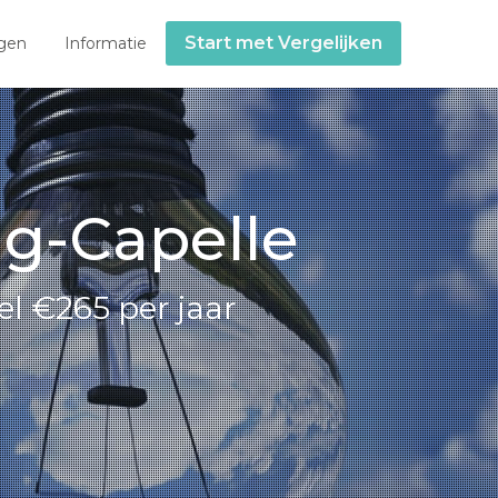
Start met Vergelijken
gen
Informatie
ng-Capelle
l €265 per jaar