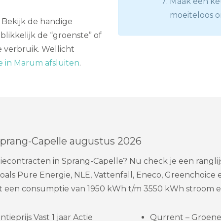
Maak een keu
moeiteloos o
n? Bekijk de handige
blikkelijk de “groenste” of
 verbruik. Wellicht
 in Marum afsluiten
.
Sprang-Capelle augustus 2026
econtracten in Sprang-Capelle? Nu check je een ranglij
als Pure Energie, NLE, Vattenfall, Eneco, Greenchoice 
 een consumptie van 1950 kWh t/m 3550 kWh stroom en
eprijs Vast 1 jaar Actie
Qurrent – Groene 