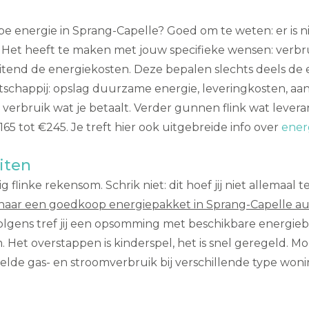
 energie in Sprang-Capelle? Goed om te weten: er is n
ijn. Het heeft te maken met jouw specifieke wensen: ver
sluitend de energiekosten. Deze bepalen slechts deels de
schappij: opslag duurzame energie, leveringkosten, aans
 verbruik wat je betaalt. Verder gunnen flink wat levera
65 tot €245. Je treft hier ook uitgebreide info over
ener
iten
linke rekensom. Schrik niet: dit hoef jij niet allemaal te 
naar een goedkoop energiepakket in Sprang-Capelle a
volgens tref jij een opsomming met beschikbare energieb
Het overstappen is kinderspel, het is snel geregeld. Moei
elde gas- en stroomverbruik bij verschillende type wo