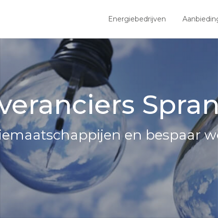
Energiebedrijven
Aanbiedin
veranciers Spra
giemaatschappijen en bespaar we