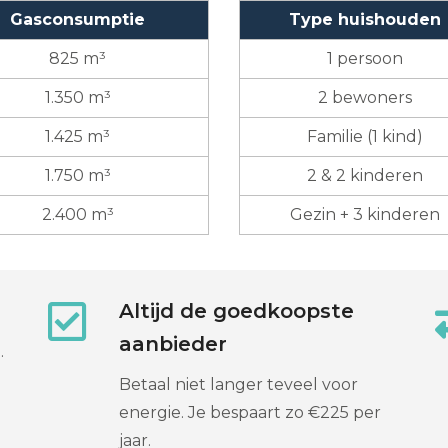
Gasconsumptie
Type huishouden
825 m³
1 persoon
1.350 m³
2 bewoners
1.425 m³
Familie (1 kind)
1.750 m³
2 & 2 kinderen
2.400 m³
Gezin + 3 kinderen
Altijd de goedkoopste
aanbieder
.
Betaal niet langer teveel voor
energie. Je bespaart zo €225 per
jaar.