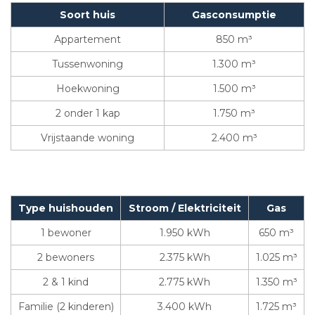
Soort huis
Gasconsumptie
Appartement
850 m³
Tussenwoning
1.300 m³
Hoekwoning
1.500 m³
2 onder 1 kap
1.750 m³
Vrijstaande woning
2.400 m³
Type huishouden
Stroom / Elektriciteit
Gas
1 bewoner
1.950 kWh
650 m³
2 bewoners
2.375 kWh
1.025 m³
2 & 1 kind
2.775 kWh
1.350 m³
Familie (2 kinderen)
3.400 kWh
1.725 m³