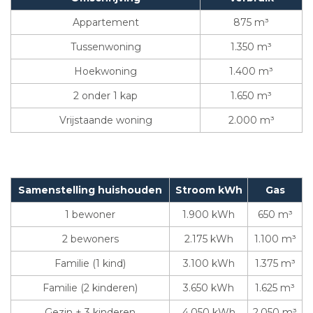
Appartement
875 m³
Tussenwoning
1.350 m³
Hoekwoning
1.400 m³
2 onder 1 kap
1.650 m³
Vrijstaande woning
2.000 m³
Samenstelling huishouden
Stroom kWh
Gas
1 bewoner
1.900 kWh
650 m³
2 bewoners
2.175 kWh
1.100 m³
Familie (1 kind)
3.100 kWh
1.375 m³
Familie (2 kinderen)
3.650 kWh
1.625 m³
Gezin + 3 kinderen
4.050 kWh
2.050 m³