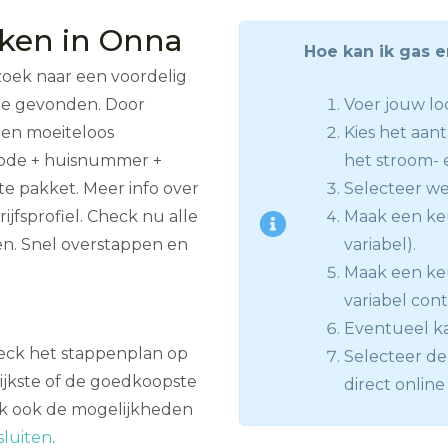
jken in Onna
Hoe kan ik gas e
zoek naar een voordelig
ite gevonden. Door
Voer jouw loc
men moeiteloos
Kies het aan
code + huisnummer +
het stroom- 
te pakket. Meer info over
Selecteer we
jfsprofiel. Check nu alle
Maak een keu
n. Snel overstappen en
variabel).
Maak een keuz
variabel cont
Eventueel ka
heck het stappenplan op
Selecteer de 
ijkste of de goedkoopste
direct online
ijk ook de mogelijkheden
sluiten
.