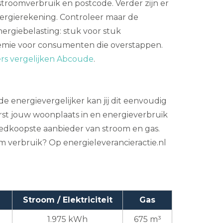
 stroomverbruik en postcode. Verder zijn er
nergierekening. Controleer maar de
nergiebelasting: stuk voor stuk
emie voor consumenten die overstappen.
ers vergelijken Abcoude
.
de energievergelijker kan jij dit eenvoudig
rst jouw woonplaats in en energieverbruik
goedkoopste aanbieder van stroom en gas.
m verbruik? Op energieleverancieractie.nl
Stroom / Elektriciteit
Gas
1.975 kWh
675 m³