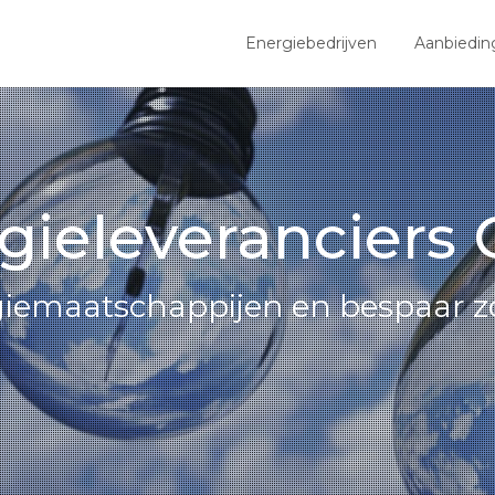
Energiebedrijven
Aanbiedin
gieleveranciers
giemaatschappijen en bespaar z