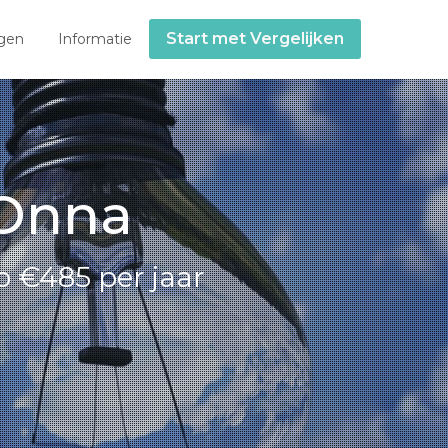
Start met Vergelijken
gen
Informatie
 Onna
o €485 per jaar