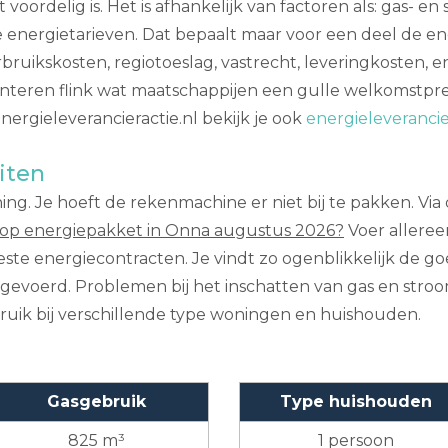
oordelig is. Het is afhankelijk van factoren als: gas- en
de energietarieven. Dat bepaalt maar voor een deel de e
bruikskosten, regiotoeslag, vastrecht, leveringkosten, e
nteren flink wat maatschappijen een gulle welkomstpr
nergieleverancieractie.nl bekijk je ook
energieleveranci
iten
ing. Je hoeft de rekenmachine er niet bij te pakken. Via 
op energiepakket in Onna augustus 2026?
Voer alleree
este energiecontracten. Je vindt zo ogenblikkelijk de 
gevoerd. Problemen bij het inschatten van gas en stroo
ruik bij verschillende type woningen en huishouden.
Gasgebruik
Type huishouden
825 m³
1 persoon