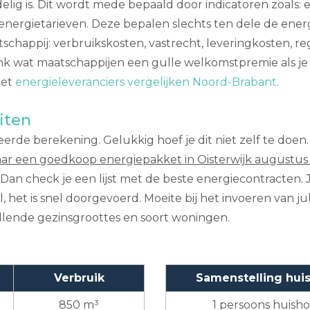
lig is. Dit wordt mede bepaald door indicatoren zoals
 energietarieven. Deze bepalen slechts ten dele de ene
chappij: verbruikskosten, vastrecht, leveringkosten, re
k wat maatschappijen een gulle welkomstpremie als je jo
met
energieleveranciers vergelijken Noord-Brabant
.
iten
erde berekening. Gelukkig hoef je dit niet zelf te doen
ar een goedkoop energiepakket in Oisterwijk augustus
 Dan check je een lijst met de beste energiecontracten. J
, het is snel doorgevoerd. Moeite bij het invoeren van jul
llende gezinsgroottes en soort woningen.
Verbruik
Samenstelling hu
850 m³
1 persoons huish