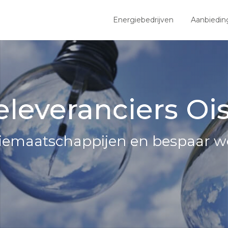
Energiebedrijven
Aanbiedin
eleveranciers Ois
giemaatschappijen en bespaar we