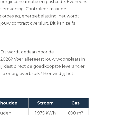
: energieconsumptie en postcode. Eveneens
rgierekening. Controleer maar de
giotoeslag, energiebelasting: het wordt
uw contract oversluit. Dit kan zelfs
. Dit wordt gedaan door de
 2026?
Voer allereerst jouw woonplaats in
ij kiest direct de goedkoopste leverancier
lie energieverbruik? Hier vind jij het
ishouden
Stroom
Gas
ouden
1.975 kWh
600 m³