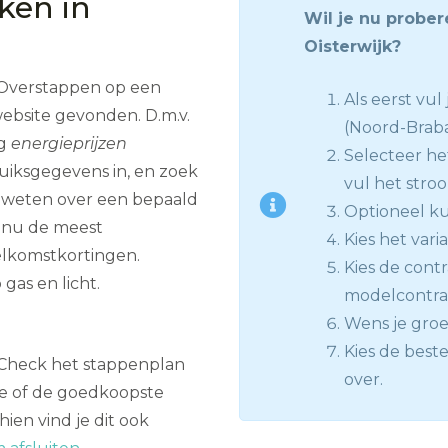
jken in
Wil je nu prober
Oisterwijk?
 Overstappen op een
Als eerst vu
website gevonden. D.m.v.
(Noord-Brab
ig
energieprijzen
Selecteer he
bruiksgegevens in, en zoek
vul het stroo
 weten over een bepaald
Optioneel kun
 nu de meest
Kies het vari
elkomstkortingen.
Kies de contra
gas en licht.
modelcontract
Wens je groe
Kies de beste
? Check het stappenplan
over.
te of de goedkoopste
hien vind je dit ook