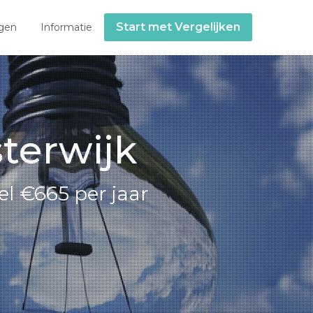
Start met Vergelijken
gen
Informatie
terwijk
l €665 per jaar