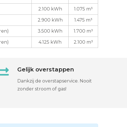
2.100 kWh
1.075 m³
2.900 kWh
1.475 m³
ren)
3.500 kWh
1.700 m³
ren)
4.125 kWh
2.100 m³
Gelijk overstappen
Dankzij de overstapservice. Nooit
zonder stroom of gas!