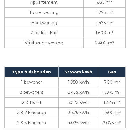
Appartement
850 m³
Tussenwoning
1.275 m³
Hoekwoning
1.475 m³
2 onder 1 kap
1.600 m³
Vrijstaande woning
2.400 m³
Type huishouden
Stroom kWh
Gas
1 bewoner
1.950 kWh
700 m³
2 bewoners
2.475 kWh
1.075 m³
2 & 1 kind
3.075 kWh
1.325 m³
2 & 2 kinderen
3.625 kWh
1.600 m³
2 & 3 kinderen
4.025 kWh
2.075 m³