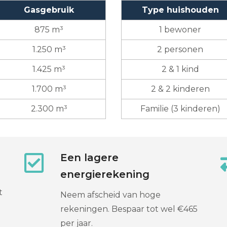
Gasgebruik
Type huishouden
875 m³
1 bewoner
1.250 m³
2 personen
1.425 m³
2 & 1 kind
1.700 m³
2 & 2 kinderen
2.300 m³
Familie (3 kinderen)
Een lagere
energierekening
t
Neem afscheid van hoge
rekeningen. Bespaar tot wel €465
per jaar.