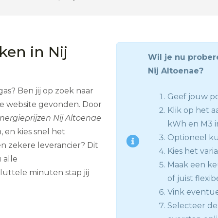
ken in Nij
Wil je nu prober
Nij Altoenae?
as? Ben jij op zoek naar
Geef jouw po
ste website gevonden. Door
Klik op het a
nergieprijzen Nij Altoenae
kWh en M3 i
, en kies snel het
Optioneel kun
n zekere leverancier? Dit
Kies het vari
 alle
Maak een keu
uttele minuten stap jij
of juist flexib
Vink eventue
Selecteer de 