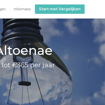
Start met Vergelijken
gen
Informatie
 Altoenae
tot €365 per jaar