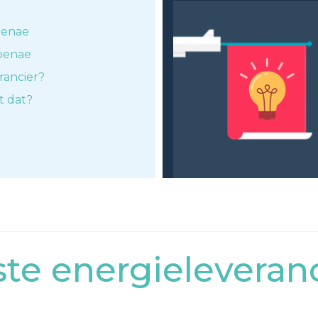
oenae
toenae
rancier?
t dat?
e energieleveranc