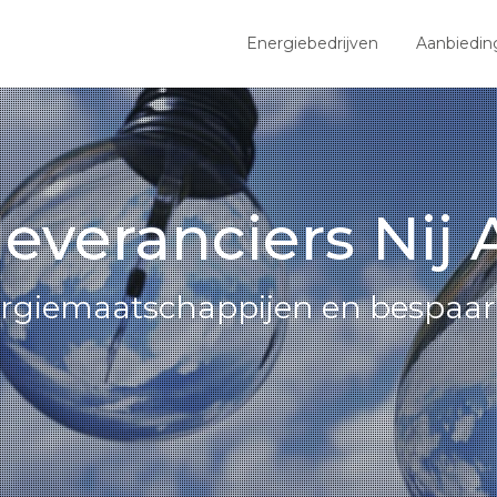
Energiebedrijven
Aanbiedin
everanciers Nij
nergiemaatschappijen en bespaar 