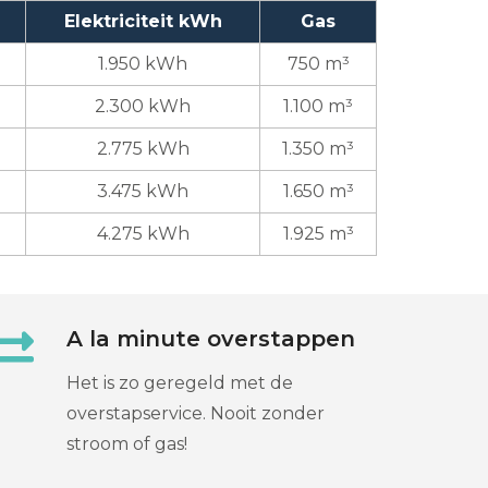
Elektriciteit kWh
Gas
1.950 kWh
750 m³
2.300 kWh
1.100 m³
2.775 kWh
1.350 m³
3.475 kWh
1.650 m³
4.275 kWh
1.925 m³
A la minute overstappen
Het is zo geregeld met de
overstapservice. Nooit zonder
stroom of gas!