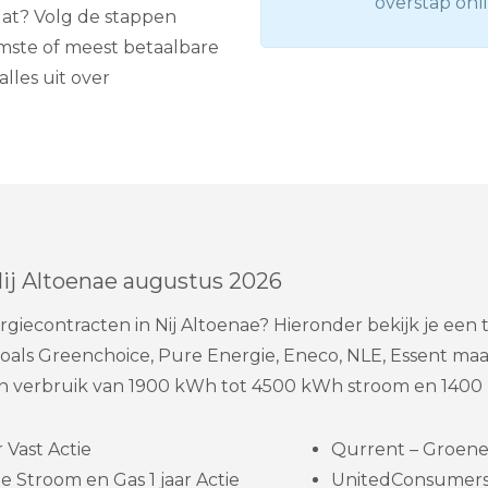
overstap onli
 dat? Volg de stappen
amste of meest betaalbare
alles uit over
Nij Altoenae augustus 2026
rgiecontracten in Nij Altoenae? Hieronder bekijk je een
oals Greenchoice, Pure Energie, Eneco, NLE, Essent maa
 verbruik van 1900 kWh tot 4500 kWh stroom en 1400 m
 Vast Actie
Qurrent – Groene s
 Stroom en Gas 1 jaar Actie
UnitedConsumers –