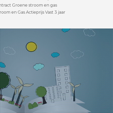
tract Groene stroom en gas
oom en Gas Actieprijs Vast 3 jaar