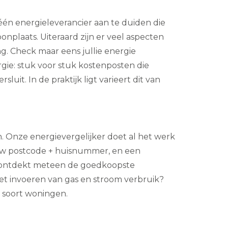
 één energieleverancier aan te duiden die
nplaats. Uiteraard zijn er veel aspecten
g. Check maar eens jullie energie
rgie: stuk voor stuk kostenposten die
uit. In de praktijk ligt varieert dit van
n. Onze energievergelijker doet al het werk
w postcode + huisnummer, en een
 Je ontdekt meteen de goedkoopste
et invoeren van gas en stroom verbruik?
n soort woningen.