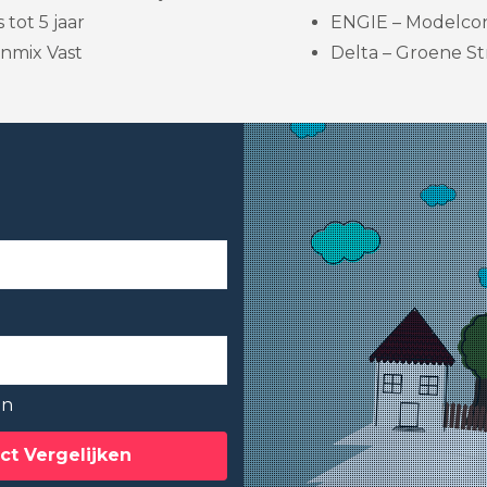
 tot 5 jaar
ENGIE – Modelcon
nmix Vast
Delta – Groene Str
en
ct Vergelijken