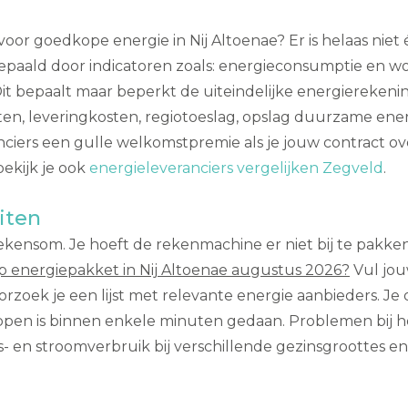
voor goedkope energie in Nij Altoenae? Er is helaas niet
paald door indicatoren zoals: energieconsumptie en woo
it bepaalt maar beperkt de uiteindelijke energierekenin
sten, leveringkosten, regiotoeslag, opslag duurzame ene
iers een gulle welkomstpremie als je jouw contract oversl
bekijk je ook
energieleveranciers vergelijken Zegveld
.
iten
rekensom. Je hoeft de rekenmachine er niet bij te pakke
 energiepakket in Nij Altoenae augustus 2026?
Vul jou
oorzoek je een lijst met relevante energie aanbieders.
appen is binnen enkele minuten gedaan. Problemen bij h
- en stroomverbruik bij verschillende gezinsgroottes e