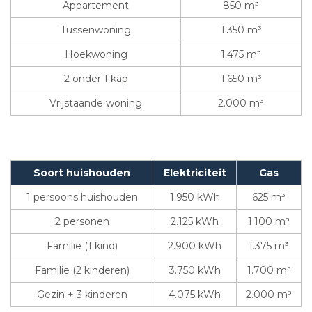
Appartement
850 m³
Tussenwoning
1.350 m³
Hoekwoning
1.475 m³
2 onder 1 kap
1.650 m³
Vrijstaande woning
2.000 m³
Soort huishouden
Elektriciteit
Gas
1 persoons huishouden
1.950 kWh
625 m³
2 personen
2.125 kWh
1.100 m³
Familie (1 kind)
2.900 kWh
1.375 m³
Familie (2 kinderen)
3.750 kWh
1.700 m³
Gezin + 3 kinderen
4.075 kWh
2.000 m³