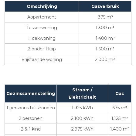
Omschrijving
Gasverbruik
Appartement
875 m³
Tussenwoning
1.300 m³
Hoekwoning
1.400 m³
2 onder 1 kap
1.600 m³
Vrijstaande woning
2.000 m³
Stroom /
Gezinssamenstelling
Gas
Elektriciteit
1 persoons huishouden
1.925 kWh
675 m³
2 personen
2.100 kWh
1.125 m³
2 & 1 kind
2.975 kWh
1.400 m³