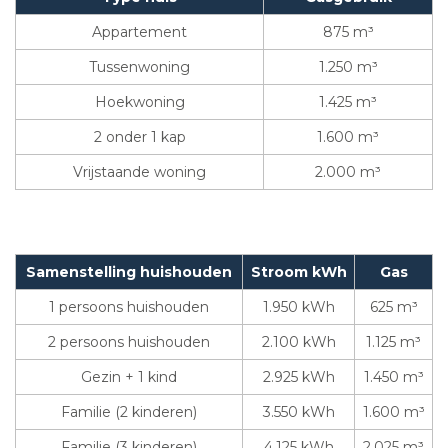
Appartement
875 m³
Tussenwoning
1.250 m³
Hoekwoning
1.425 m³
2 onder 1 kap
1.600 m³
Vrijstaande woning
2.000 m³
Samenstelling huishouden
Stroom kWh
Gas
1 persoons huishouden
1.950 kWh
625 m³
2 persoons huishouden
2.100 kWh
1.125 m³
Gezin + 1 kind
2.925 kWh
1.450 m³
Familie (2 kinderen)
3.550 kWh
1.600 m³
Familie (3 kinderen)
4.125 kWh
2.025 m³