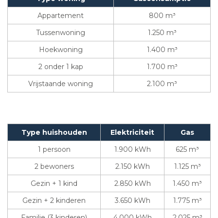
Appartement
800 m³
Tussenwoning
1.250 m³
Hoekwoning
1.400 m³
2 onder 1 kap
1.700 m³
Vrijstaande woning
2.100 m³
Type huishouden
Elektriciteit
Gas
1 persoon
1.900 kWh
625 m³
2 bewoners
2.150 kWh
1.125 m³
Gezin + 1 kind
2.850 kWh
1.450 m³
Gezin + 2 kinderen
3.650 kWh
1.775 m³
Familie (3 kinderen)
4.000 kWh
2.025 m³