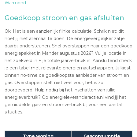
Warmond
.
Goedkoop stroom en gas afsluiten
Ok: Het is een aanzienlijk flinke calculatie. Schrik niet: dit
hoef jij niet allemaal te doen. De energievergelijker zal je
daarbij ondersteunen. Snel
overstappen naar een goedkoop
energiepakket in Mander augustus 2026?
Vul je locatie in
het zoekveld in + je totale jaarverbruik in. Aansluitend check
je een tabel met relevante energiemaatschappijen. Jij kiest
binnen no-time de goedkoopste aanbieder van stroom en
gas. Overstappen stelt niet veel voor, het is zo
doorgevoerd. Hulp nodig bij het inschatten van jullie
energieverbruik? Op energieleverancieractie.nl vind jij het
gemiddelde gas- en stroomverbruik bij voor een aantal
situaties.
Type woning
Gasconsumptie