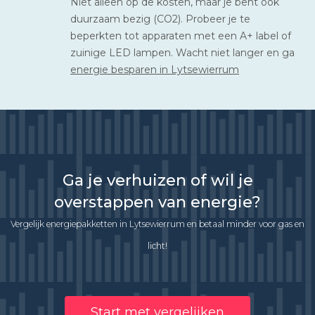
Niet alleen op de kosten, maar je bent ook
duurzaam bezig (CO2). Probeer je te
beperkten tot apparaten met een A+ label of
zuinige LED lampen. Wacht niet langer en ga
energie besparen in Lytsewierrum
Ga je verhuizen of wil je
overstappen van energie?
Vergelijk energiepakketten in Lytsewierrum en betaal minder voor gas en
licht!
Start met vergelijken