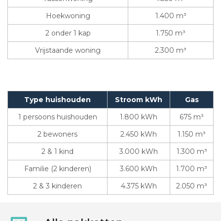
Hoekwoning
1.400 m³
2 onder 1 kap
1.750 m³
Vrijstaande woning
2.300 m³
Type huishouden
Stroom kWh
Gas
1 persoons huishouden
1.800 kWh
675 m³
2 bewoners
2.450 kWh
1.150 m³
2 & 1 kind
3.000 kWh
1.300 m³
Familie (2 kinderen)
3.600 kWh
1.700 m³
2 & 3 kinderen
4.375 kWh
2.050 m³