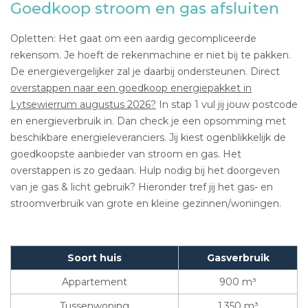
Goedkoop stroom en gas afsluiten
Opletten: Het gaat om een aardig gecompliceerde
rekensom. Je hoeft de rekenmachine er niet bij te pakken.
De energievergelijker zal je daarbij ondersteunen. Direct
overstappen naar een goedkoop energiepakket in
Lytsewierrum augustus 2026?
In stap 1 vul jij jouw postcode
en energieverbruik in. Dan check je een opsomming met
beschikbare energieleveranciers. Jij kiest ogenblikkelijk de
goedkoopste aanbieder van stroom en gas. Het
overstappen is zo gedaan. Hulp nodig bij het doorgeven
van je gas & licht gebruik? Hieronder tref jij het gas- en
stroomverbruik van grote en kleine gezinnen/woningen.
Soort huis
Gasverbruik
Appartement
900 m³
Tussenwoning
1.350 m³