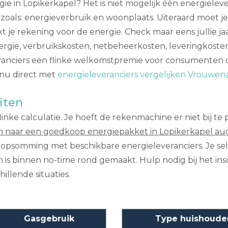
ie in Lopikerkapel? Het is niet mogelijk één energieleve
n zoals: energieverbruik en woonplaats. Uiteraard moet j
t je rekening voor de energie. Check maar eens jullie j
ie, verbruikskosten, netbeheerkosten, leveringkosten, e
nciers een flinke welkomstpremie voor consumenten die 
 nu direct met
energieleveranciers vergelijken Vrouwen
iten
ke calculatie. Je hoeft de rekenmachine er niet bij te pa
n naar een goedkoop energiepakket in Lopikerkapel au
en opsomming met beschikbare energieleveranciers. Je s
 is binnen no-time rond gemaakt. Hulp nodig bij het in
illende situaties.
Gasgebruik
Type huishoude