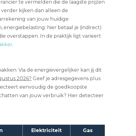
rancier te vermelden die de laagste prijzen
e verder kijken dan alleen de
aarrekening van jouw huidige
nergiebelasting: hier betaal je (indirect)
overstappen. In de praktijk ligt varieert
akker
.
kken. Via de energievergelijker kan jij dit
gustus 2026?
Geef je adresgegevens plus
electeert eenvoudig de goedkoopste
schatten van jouw verbruik? Hier detecteer
n
Elektriciteit
Gas