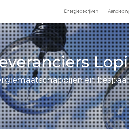
Energiebedrijven
Aanbiedin
everanciers Lop
nergiemaatschappijen en bespaar