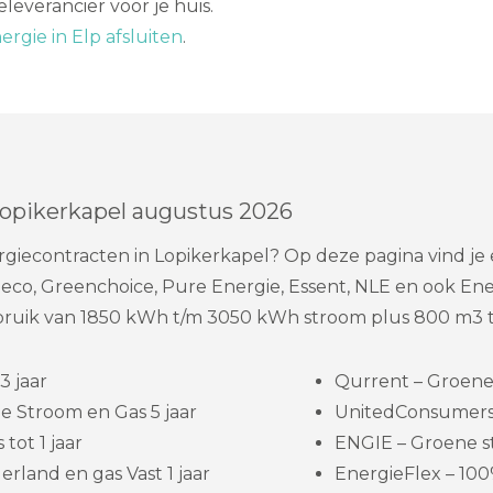
leverancier voor je huis.
rgie in Elp afsluiten
.
Lopikerkapel augustus 2026
giecontracten in Lopikerkapel? Op deze pagina vind je
eco, Greenchoice, Pure Energie, Essent, NLE en ook Ener
rbruik van 1850 kWh t/m 3050 kWh stroom plus 800 m3 t
3 jaar
Qurrent – Groene 
e Stroom en Gas 5 jaar
UnitedConsumers 
 tot 1 jaar
ENGIE – Groene st
rland en gas Vast 1 jaar
EnergieFlex – 100