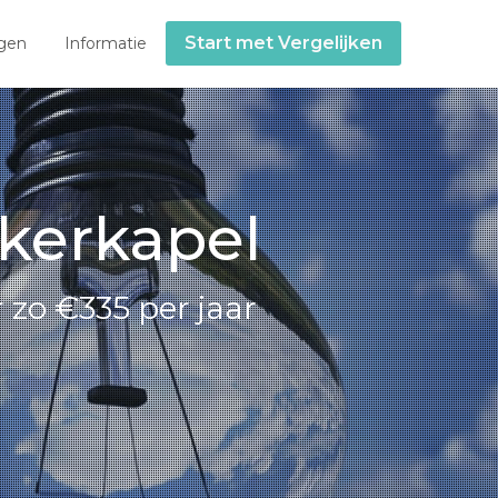
Start met Vergelijken
gen
Informatie
ikerkapel
 zo €335 per jaar