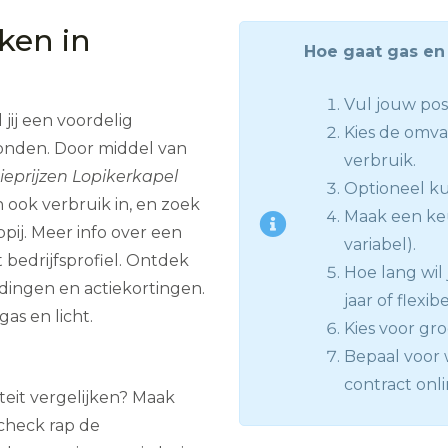
jken in
Hoe gaat gas en 
Vul jouw pos
jij een voordelig
Kies de omva
vonden. Door middel van
verbruik.
ieprijzen Lopikerkapel
Optioneel kun
 ook verbruik in, en zoek
Maak een keu
ij. Meer info over een
variabel).
 bedrijfsprofiel. Ontdek
Hoe lang wil j
dingen en actiekortingen.
jaar of flexib
as en licht.
Kies voor gro
Bepaal voor w
contract onli
iteit vergelijken? Maak
check rap de