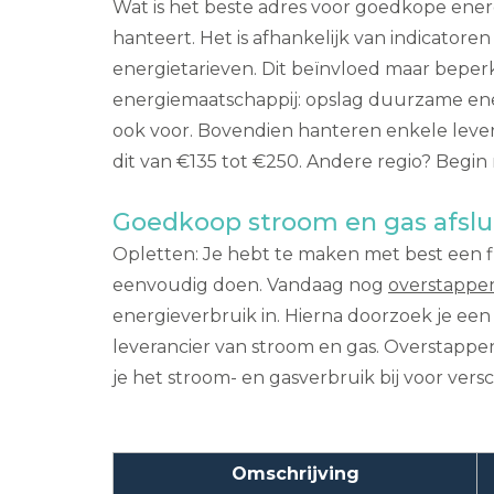
Wat is het beste adres voor goedkope energ
hanteert. Het is afhankelijk van indicatore
energietarieven. Dit beïnvloed maar beperk
energiemaatschappij: opslag duurzame energ
ook voor. Bovendien hanteren enkele levera
dit van €135 tot €250. Andere regio? Begin
Goedkoop stroom en gas afslu
Opletten: Je hebt te maken met best een flin
eenvoudig doen. Vandaag nog
overstappe
energieverbruik in. Hierna doorzoek je e
leverancier van stroom en gas. Overstappen
je het stroom- en gasverbruik bij voor versch
Omschrijving