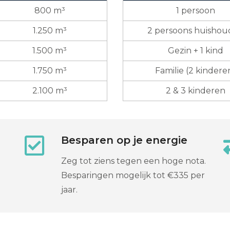
800 m³
1 persoon
1.250 m³
2 persoons huisho
1.500 m³
Gezin + 1 kind
1.750 m³
Familie (2 kindere
2.100 m³
2 & 3 kinderen
Besparen op je energie
Zeg tot ziens tegen een hoge nota.
Besparingen mogelijk tot €335 per
jaar.