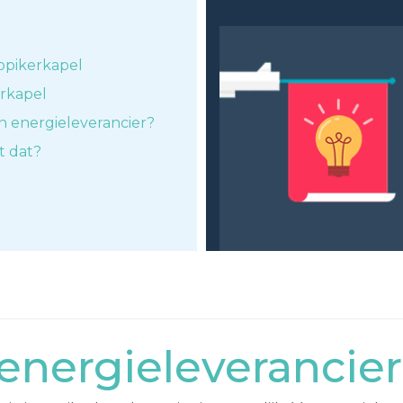
opikerkapel
erkapel
n energieleverancier?
t dat?
nergieleverancier