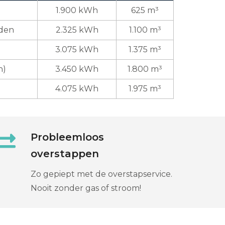
1.900 kWh
625 m³
uden
2.325 kWh
1.100 m³
3.075 kWh
1.375 m³
n)
3.450 kWh
1.800 m³
4.075 kWh
1.975 m³
Probleemloos
overstappen
Zo gepiept met de overstapservice.
Nooit zonder gas of stroom!