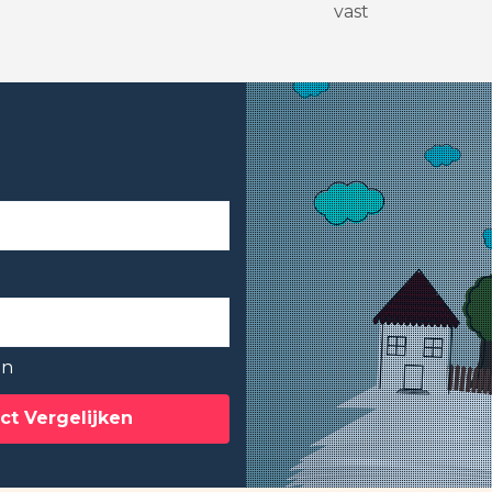
vast
en
ct Vergelijken