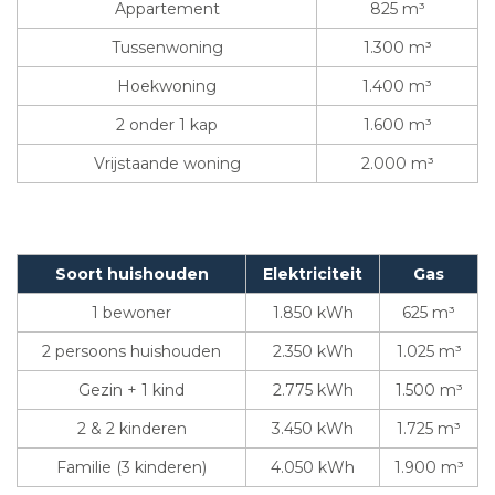
Appartement
825 m³
Tussenwoning
1.300 m³
Hoekwoning
1.400 m³
2 onder 1 kap
1.600 m³
Vrijstaande woning
2.000 m³
Soort huishouden
Elektriciteit
Gas
1 bewoner
1.850 kWh
625 m³
2 persoons huishouden
2.350 kWh
1.025 m³
Gezin + 1 kind
2.775 kWh
1.500 m³
2 & 2 kinderen
3.450 kWh
1.725 m³
Familie (3 kinderen)
4.050 kWh
1.900 m³