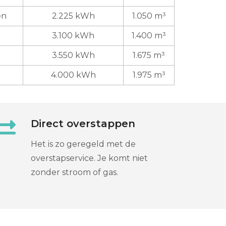
en
2.225 kWh
1.050 m³
3.100 kWh
1.400 m³
3.550 kWh
1.675 m³
4.000 kWh
1.975 m³
Direct overstappen
Het is zo geregeld met de
overstapservice. Je komt niet
zonder stroom of gas.