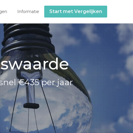
Start met Vergelijken
gen
Informatie
mswaarde
snel €435 per jaar