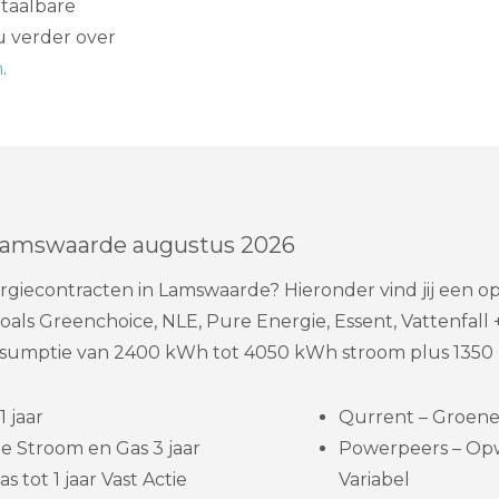
taalbare
u verder over
n
.
 Lamswaarde augustus 2026
ergiecontracten in Lamswaarde? Hieronder vind jij een
als Greenchoice, NLE, Pure Energie, Essent, Vattenfall +
umptie van 2400 kWh tot 4050 kWh stroom plus 1350 m
 jaar
Qurrent – Groene 
e Stroom en Gas 3 jaar
Powerpeers – Op
s tot 1 jaar Vast Actie
Variabel