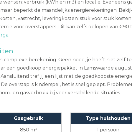
ke wensen: verbruik (kWh en m3) en locatie. Eveneens ga j
 maar beperkt de maandelijks energierekeningen. Bekijk 
tkosten, vastrecht, leveringkosten: stuk voor stuk kost
emie voor overstappers. Dit kan zelfs oplopen van €90 
erga
.
iten
 complexe berekening. Geen nood, je hoeft niet zelf te
aar een goedkoop energiepakket in Lamswaarde augus
 Aansluitend tref jij een lijst met de goedkoopste energi
e overstap is kinderspel, het is snel gepiept. Probleme
oom- en gasverbruik bij voor verschillende situaties.
Gasgebruik
Type huishouden
850 m³
1 persoon