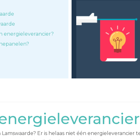
aarde
waarde
n energieleverancier?
nnepanelen?
energieleverancie
n Lamswaarde? Er is helaas niet één energieleverancier 