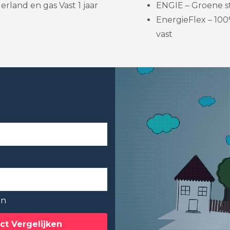
rland en gas Vast 1 jaar
ENGIE – Groene st
EnergieFlex – 100
vast
en
ct Vergelijken