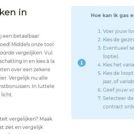
jken in
Hoe kan ik gas 
Voer jouw loc
ij een betaalbaar
Kies de gezin
goed! Middels onze tool
Eventueel se
aarde vergelijken
. Vul
(optie).
hatting in en kies à la
Kies het vari
eten over een zekere
Kies de loopt
er. Vergelijk nu alle
jaar, of varia
stbonussen. In luttele
Geef jouw vo
licht.
Selecteer de 
contract onli
iteit vergelijken? Maak
t ziet en vergelijk