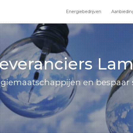
Energiebedrijven
Aanbiedin
leveranciers La
ergiemaatschappijen en bespaar 