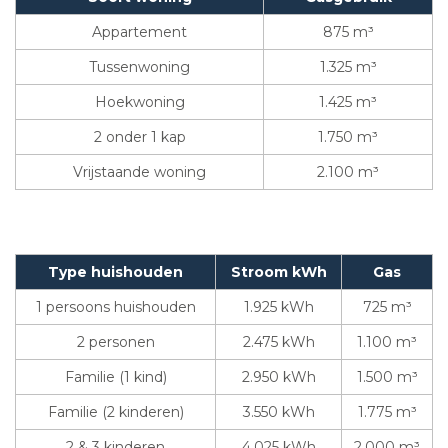
Appartement
875 m³
Tussenwoning
1.325 m³
Hoekwoning
1.425 m³
2 onder 1 kap
1.750 m³
Vrijstaande woning
2.100 m³
Type huishouden
Stroom kWh
Gas
1 persoons huishouden
1.925 kWh
725 m³
2 personen
2.475 kWh
1.100 m³
Familie (1 kind)
2.950 kWh
1.500 m³
Familie (2 kinderen)
3.550 kWh
1.775 m³
2 & 3 kinderen
4.025 kWh
2.000 m³