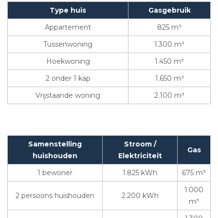
Type huis
Gasgebruik
Appartement
825 m³
Tussenwoning
1.300 m³
Hoekwoning
1.450 m³
2 onder 1 kap
1.650 m³
Vrijstaande woning
2.100 m³
Samenstelling
Stroom /
Gas
huishouden
Elektriciteit
1 bewoner
1.825 kWh
675 m³
1.000
2 persoons huishouden
2.200 kWh
m³