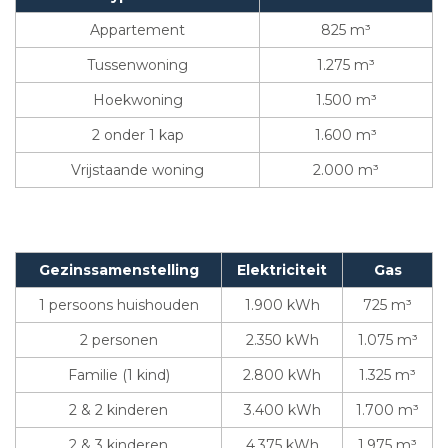
Appartement
825 m³
Tussenwoning
1.275 m³
Hoekwoning
1.500 m³
2 onder 1 kap
1.600 m³
Vrijstaande woning
2.000 m³
Gezinssamenstelling
Elektriciteit
Gas
1 persoons huishouden
1.900 kWh
725 m³
2 personen
2.350 kWh
1.075 m³
Familie (1 kind)
2.800 kWh
1.325 m³
2 & 2 kinderen
3.400 kWh
1.700 m³
2 & 3 kinderen
4.375 kWh
1.975 m³