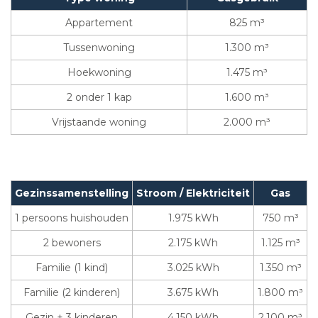
Appartement
825 m³
Tussenwoning
1.300 m³
Hoekwoning
1.475 m³
2 onder 1 kap
1.600 m³
Vrijstaande woning
2.000 m³
Gezinssamenstelling
Stroom / Elektriciteit
Gas
1 persoons huishouden
1.975 kWh
750 m³
2 bewoners
2.175 kWh
1.125 m³
Familie (1 kind)
3.025 kWh
1.350 m³
Familie (2 kinderen)
3.675 kWh
1.800 m³
Gezin + 3 kinderen
4.150 kWh
2.100 m³