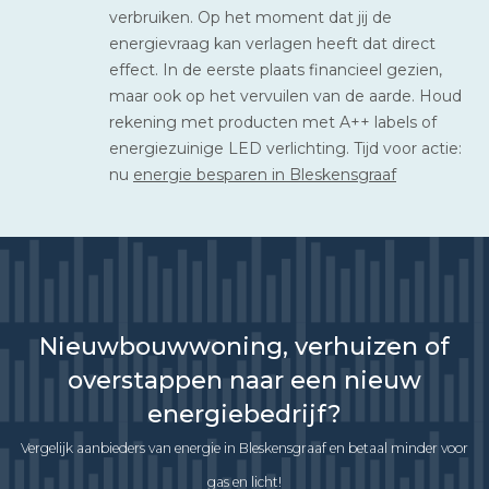
verbruiken. Op het moment dat jij de
energievraag kan verlagen heeft dat direct
effect. In de eerste plaats financieel gezien,
maar ook op het vervuilen van de aarde. Houd
rekening met producten met A++ labels of
energiezuinige LED verlichting. Tijd voor actie:
nu
energie besparen in Bleskensgraaf
Nieuwbouwwoning, verhuizen of
overstappen naar een nieuw
energiebedrijf?
Vergelijk aanbieders van energie in Bleskensgraaf en betaal minder voor
gas en licht!