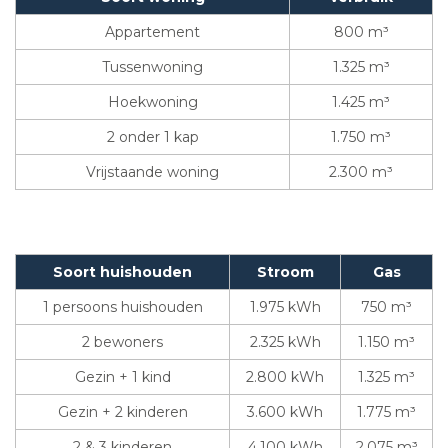
Appartement
800 m³
Tussenwoning
1.325 m³
Hoekwoning
1.425 m³
2 onder 1 kap
1.750 m³
Vrijstaande woning
2.300 m³
Soort huishouden
Stroom
Gas
1 persoons huishouden
1.975 kWh
750 m³
2 bewoners
2.325 kWh
1.150 m³
Gezin + 1 kind
2.800 kWh
1.325 m³
Gezin + 2 kinderen
3.600 kWh
1.775 m³
2 & 3 kinderen
4.100 kWh
2.075 m³