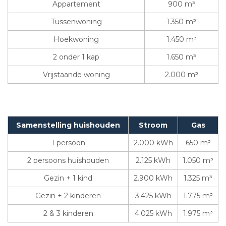
Appartement
900 m³
Tussenwoning
1.350 m³
Hoekwoning
1.450 m³
2 onder 1 kap
1.650 m³
Vrijstaande woning
2.000 m³
Samenstelling huishouden
Stroom
Gas
1 persoon
2.000 kWh
650 m³
2 persoons huishouden
2.125 kWh
1.050 m³
Gezin + 1 kind
2.900 kWh
1.325 m³
Gezin + 2 kinderen
3.425 kWh
1.775 m³
2 & 3 kinderen
4.025 kWh
1.975 m³