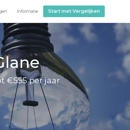
Start met Vergelijken
gen
Informatie
Glane
t €555 per jaar