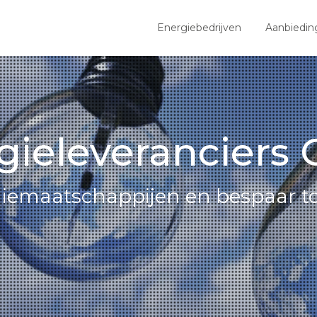
Energiebedrijven
Aanbiedin
gieleveranciers 
giemaatschappijen en bespaar to