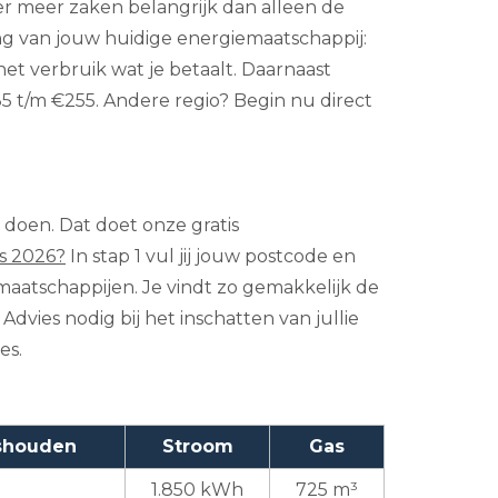
n er meer zaken belangrijk dan alleen de
ng van jouw huidige energiemaatschappij:
het verbruik wat je betaalt. Daarnaast
 t/m €255. Andere regio? Begin nu direct
e doen. Dat doet onze gratis
s 2026?
In stap 1 vul jij jouw postcode en
maatschappijen. Je vindt zo gemakkelijk de
dvies nodig bij het inschatten van jullie
es.
ishouden
Stroom
Gas
1.850 kWh
725 m³