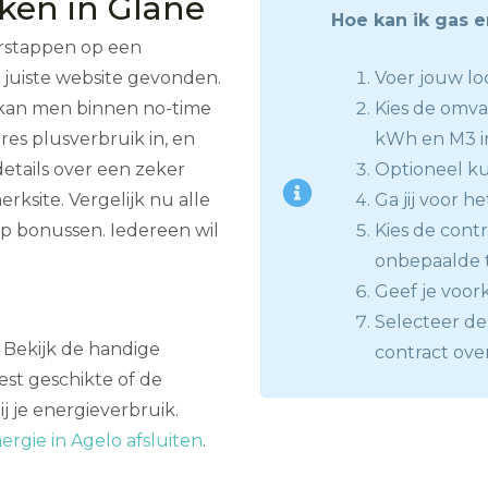
jken in Glane
Hoe kan ik gas e
erstappen op een
 juiste website gevonden.
Voer jouw loc
 kan men binnen no-time
Kies de omva
dres plusverbruik in, en
kWh en M3 i
etails over een zeker
Optioneel kun
ksite. Vergelijk nu alle
Ga jij voor he
p bonussen. Iedereen wil
Kies de contra
onbepaalde ti
Geef je voor
Selecteer de 
n? Bekijk de handige
contract ove
st geschikte of de
 je energieverbruik.
rgie in Agelo afsluiten
.