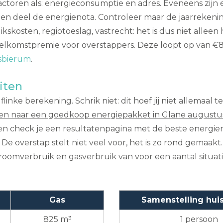
an factoren als: energieconsumptie en adres. Eveneens zij
en deel de energienota. Controleer maar de jaarrekeni
skosten, regiotoeslag, vastrecht: het is dus niet alleen 
lkomstpremie voor overstappers. Deze loopt op van €85
rsbierum
.
iten
nke berekening. Schrik niet: dit hoef jij niet allemaal t
en naar een goedkoop energiepakket in Glane augustu
ien check je een resultatenpagina met de beste energie
 overstap stelt niet veel voor, het is zo rond gemaakt. A
troomverbruik en gasverbruik van voor een aantal situati
Gas
Samenstelling hu
825 m³
1 persoon