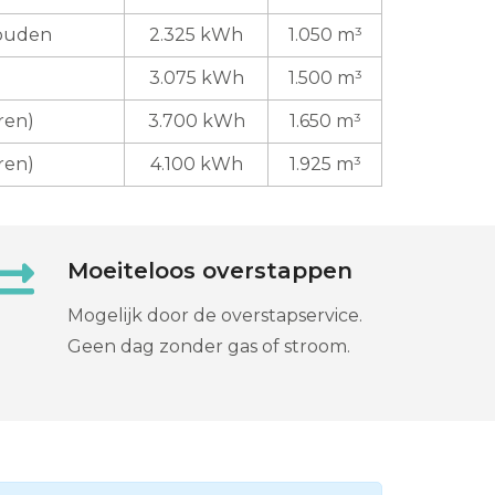
houden
2.325 kWh
1.050 m³
3.075 kWh
1.500 m³
ren)
3.700 kWh
1.650 m³
ren)
4.100 kWh
1.925 m³
Moeiteloos overstappen
Mogelijk door de overstapservice.
Geen dag zonder gas of stroom.