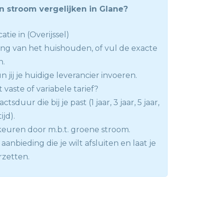
n stroom vergelijken in Glane?
atie in (Overijssel)
ng van het huishouden, of vul de exacte
n.
 jij je huidige leverancier invoeren.
t vaste of variabele tarief?
ctsduur die bij je past (1 jaar, 3 jaar, 5 jaar,
jd).
keuren door m.b.t. groene stroom.
aanbieding die je wilt afsluiten en laat je
rzetten.