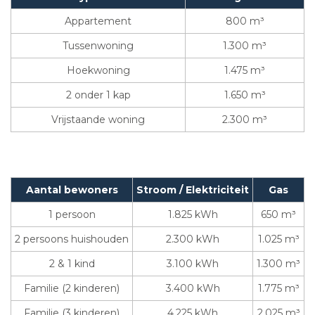
Appartement
800 m³
Tussenwoning
1.300 m³
Hoekwoning
1.475 m³
2 onder 1 kap
1.650 m³
Vrijstaande woning
2.300 m³
Aantal bewoners
Stroom / Elektriciteit
Gas
1 persoon
1.825 kWh
650 m³
2 persoons huishouden
2.300 kWh
1.025 m³
2 & 1 kind
3.100 kWh
1.300 m³
Familie (2 kinderen)
3.400 kWh
1.775 m³
Familie (3 kinderen)
4.225 kWh
2.025 m³