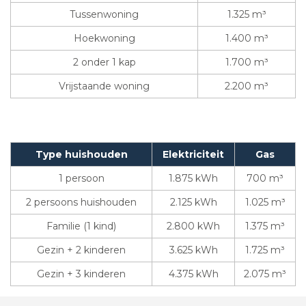
Tussenwoning
1.325 m³
Hoekwoning
1.400 m³
2 onder 1 kap
1.700 m³
Vrijstaande woning
2.200 m³
Type huishouden
Elektriciteit
Gas
1 persoon
1.875 kWh
700 m³
2 persoons huishouden
2.125 kWh
1.025 m³
Familie (1 kind)
2.800 kWh
1.375 m³
Gezin + 2 kinderen
3.625 kWh
1.725 m³
Gezin + 3 kinderen
4.375 kWh
2.075 m³