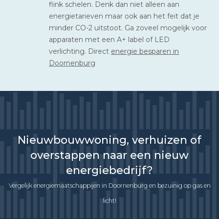
flink schelen. Denk dan niet alleen aan
energietarieven maar ook aan het feit dat je
minder CO-2 uitstoot. Ga zoveel mogelijk voor
apparaten met een A+ label of LED
verlichting. Direct
energie besparen in
Doornenburg
Nieuwbouwwoning, verhuizen of
overstappen naar een nieuw
energiebedrijf?
Vergelijk energiemaatschappijen in Doornenburg en bezuinig op gas en
licht!