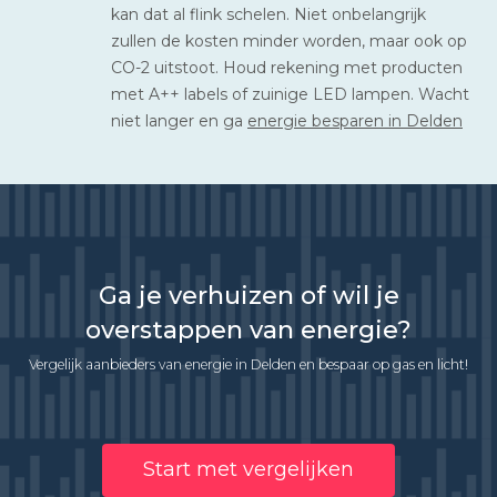
kan dat al flink schelen. Niet onbelangrijk
zullen de kosten minder worden, maar ook op
CO-2 uitstoot. Houd rekening met producten
met A++ labels of zuinige LED lampen. Wacht
niet langer en ga
energie besparen in Delden
Ga je verhuizen of wil je
overstappen van energie?
Vergelijk aanbieders van energie in Delden en bespaar op gas en licht!
Start met vergelijken