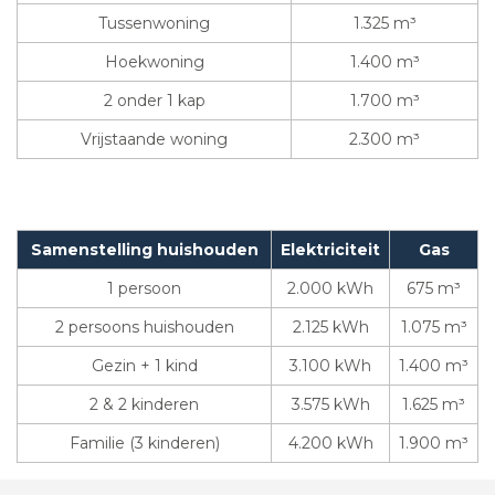
Tussenwoning
1.325 m³
Hoekwoning
1.400 m³
2 onder 1 kap
1.700 m³
Vrijstaande woning
2.300 m³
Samenstelling huishouden
Elektriciteit
Gas
1 persoon
2.000 kWh
675 m³
2 persoons huishouden
2.125 kWh
1.075 m³
Gezin + 1 kind
3.100 kWh
1.400 m³
2 & 2 kinderen
3.575 kWh
1.625 m³
Familie (3 kinderen)
4.200 kWh
1.900 m³