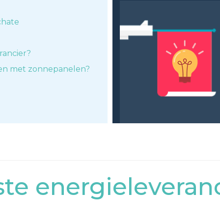
chate
rancier?
ken met zonnepanelen?
e energieleveranc