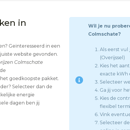
jken in
Wil je nu prober
Colmschate?
ven? Geïnteresseerd in een
Als eerst vu
juiste website gevonden.
(Overijssel)
rijzen Colmschate
Kies het aan
ode
exacte kWh e
 het goedkoopste pakket.
Selecteer we
eder? Selecteer dan de
Ga jij voor he
kelijke energie
Kies de contra
ele dagen ben jij
flexibel termi
Vink eventue
Selecteer de 