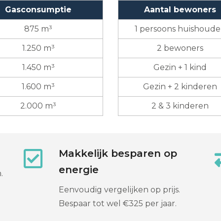
Gasconsumptie
Aantal bewoners
875 m³
1 persoons huishoud
1.250 m³
2 bewoners
1.450 m³
Gezin + 1 kind
1.600 m³
Gezin + 2 kinderen
2.000 m³
2 & 3 kinderen
Makkelijk besparen op
energie
.
Eenvoudig vergelijken op prijs.
Bespaar tot wel €325 per jaar.