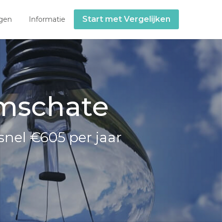
Start met Vergelijken
gen
Informatie
lmschate
snel €605 per jaar