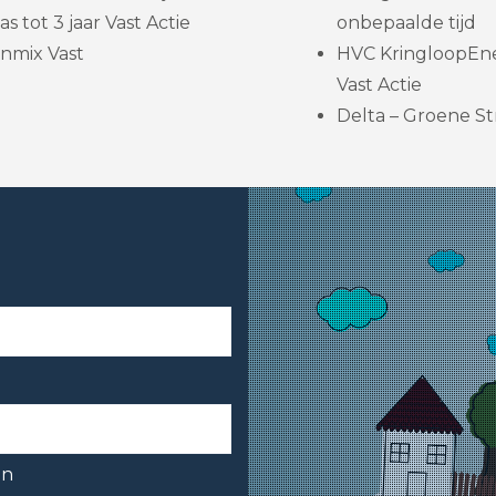
s tot 3 jaar Vast Actie
onbepaalde tijd
nmix Vast
HVC KringloopEne
Vast Actie
Delta – Groene St
en