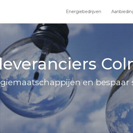
Energiebedrijven
Aanbiedin
leveranciers Co
ergiemaatschappijen en bespaar 