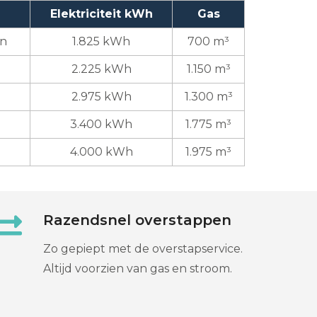
Elektriciteit kWh
Gas
en
1.825 kWh
700 m³
2.225 kWh
1.150 m³
2.975 kWh
1.300 m³
3.400 kWh
1.775 m³
4.000 kWh
1.975 m³
Razendsnel overstappen
Zo gepiept met de overstapservice.
Altijd voorzien van gas en stroom.