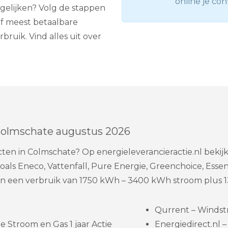
online je con
ergelijken? Volg de stappen
of meest betaalbare
bruik. Vind alles uit over
Colmschate augustus 2026
cten in Colmschate? Op energieleverancieractie.nl bekij
als Eneco, Vattenfall, Pure Energie, Greenchoice, Essen
an een verbruik van 1750 kWh – 3400 kWh stroom plus 1
Qurrent – Windst
 Stroom en Gas 1 jaar Actie
Energiedirect.nl