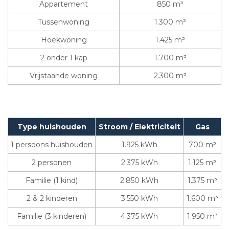
Appartement
850 m³
Tussenwoning
1.300 m³
Hoekwoning
1.425 m³
2 onder 1 kap
1.700 m³
Vrijstaande woning
2.300 m³
Type huishouden
Stroom / Elektriciteit
Gas
1 persoons huishouden
1.925 kWh
700 m³
2 personen
2.375 kWh
1.125 m³
Familie (1 kind)
2.850 kWh
1.375 m³
2 & 2 kinderen
3.550 kWh
1.600 m³
Familie (3 kinderen)
4.375 kWh
1.950 m³