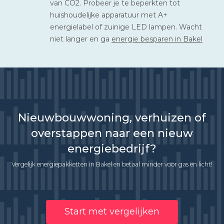
van CO2. Probeer je te beperkten tot
huishoudelijke apparatuur met A+
energielabel of zuinige LED lampen. Wacht
niet langer en ga
energie besparen in Bakel
Nieuwbouwwoning, verhuizen of
overstappen naar een nieuw
energiebedrijf?
Vergelijk energiepakketten in Bakel en betaal minder voor gas en licht!
Start met vergelijken