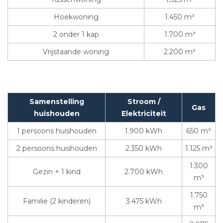
Hoekwoning
1.450 m³
2 onder 1 kap
1.700 m³
Vrijstaande woning
2.200 m³
Samenstelling
Stroom /
Gas
huishouden
Elektriciteit
1 persoons huishouden
1.900 kWh
650 m³
2 persoons huishouden
2.350 kWh
1.125 m³
1.300
Gezin + 1 kind
2.700 kWh
m³
1.750
Familie (2 kinderen)
3.475 kWh
m³