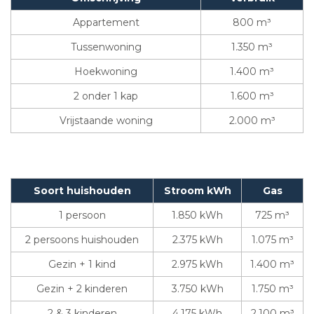
Appartement
800 m³
Tussenwoning
1.350 m³
Hoekwoning
1.400 m³
2 onder 1 kap
1.600 m³
Vrijstaande woning
2.000 m³
Soort huishouden
Stroom kWh
Gas
1 persoon
1.850 kWh
725 m³
2 persoons huishouden
2.375 kWh
1.075 m³
Gezin + 1 kind
2.975 kWh
1.400 m³
Gezin + 2 kinderen
3.750 kWh
1.750 m³
2 & 3 kinderen
4.175 kWh
2.100 m³