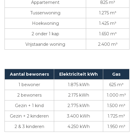
Appartement
825 m³
Tussenwoning
1.275 m³
Hoekwoning
1.425 m³
2 onder 1 kap
1.650 m³
Vrijstaande woning
2.400 m³
Aantal bewoners
Elektriciteit kWh
Gas
1 bewoner
1.875 kWh
625 m³
2 bewoners
2.175 kWh
1.000 m³
Gezin + 1 kind
2.775 kWh
1.500 m³
Gezin + 2 kinderen
3.400 kWh
1.725 m³
2 & 3 kinderen
4.250 kWh
1.950 m³