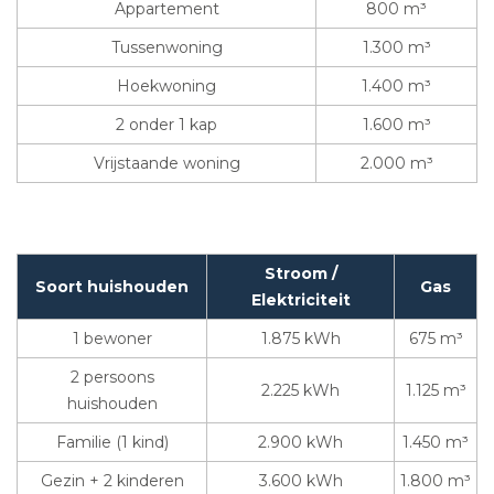
Appartement
800 m³
Tussenwoning
1.300 m³
Hoekwoning
1.400 m³
2 onder 1 kap
1.600 m³
Vrijstaande woning
2.000 m³
Stroom /
Soort huishouden
Gas
Elektriciteit
1 bewoner
1.875 kWh
675 m³
2 persoons
2.225 kWh
1.125 m³
huishouden
Familie (1 kind)
2.900 kWh
1.450 m³
Gezin + 2 kinderen
3.600 kWh
1.800 m³