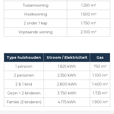
Tussenwoning
1.250 m³
Hoekwoning
1.500 m³
2 onder 1 kap
1.750 m³
Vrijstaande woning
2.100 m³
Type huishouden
Stroom / Elektriciteit
Gas
1 persoon
1.825 kWh
750 m³
2 personen
2.350 kWh
1.100 m³
2 & 1 kind
2.800 kWh
1.400 m³
Gezin + 2 kinderen
3.750 kWh
1.725 m³
Familie (3 kinderen)
4.175 kWh
1.900 m³