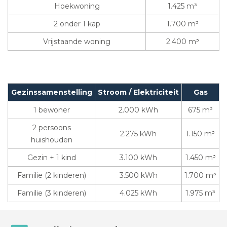
Hoekwoning
1.425 m³
2 onder 1 kap
1.700 m³
Vrijstaande woning
2.400 m³
Gezinssamenstelling
Stroom / Elektriciteit
Gas
1 bewoner
2.000 kWh
675 m³
2 persoons
2.275 kWh
1.150 m³
huishouden
Gezin + 1 kind
3.100 kWh
1.450 m³
Familie (2 kinderen)
3.500 kWh
1.700 m³
Familie (3 kinderen)
4.025 kWh
1.975 m³